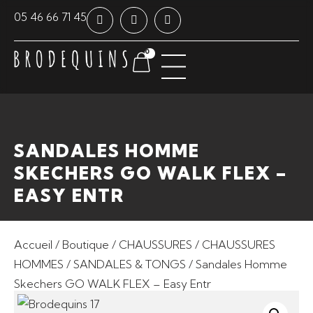
Panneau de gestion des cookies
05 46 66 71 45
0
SANDALES HOMME
SKECHERS GO WALK FLEX –
EASY ENTR
Accueil
/
Boutique
/
CHAUSSURES
/
CHAUSSURES
HOMMES
/
SANDALES & TONGS
/ Sandales Homme
Skechers GO WALK FLEX – Easy Entr