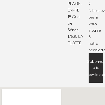
PLAGE-
?
EN-RE
N’hésitez
19 Quai
pas à
de
vous
Sénac,
inscrire
17630 LA
à
FLOTTE
notre
newslette
S’abonner
à la
newslette