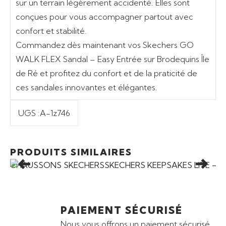
sur un terrain légèrement accidenté. Elles sont
conçues pour vous accompagner partout avec
confort et stabilité.
Commandez dès maintenant vos Skechers GO
WALK FLEX Sandal – Easy Entrée sur Brodequins Île
de Ré et profitez du confort et de la praticité de
ces sandales innovantes et élégantes.
UGS :
A-1z746
Ajouter au panier
Promo
PRODUITS SIMILAIRES
CHAUSSONS SKECHERSSKECHERS KEEPSAKES LITE – 
PAIEMENT SÉCURISÉ
Nous vous offrons un paiement sécurisé