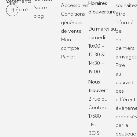
Horaires
Accessoires
souhaite
Notre
d'ouverture
Conditions
être
blog
:
générales
informé
Du mardi au
de vente
de
samedi :
Mon
nos
10:00 -
compte
derniers
12:30 &
Panier
arrivages
14:30 -
Etre
19:00
au
Nous
courant
trouver :
des
2 rue du
différent
Coutord,
évèneme
17580
proposé
LE-
par la
BOIS-
boutique