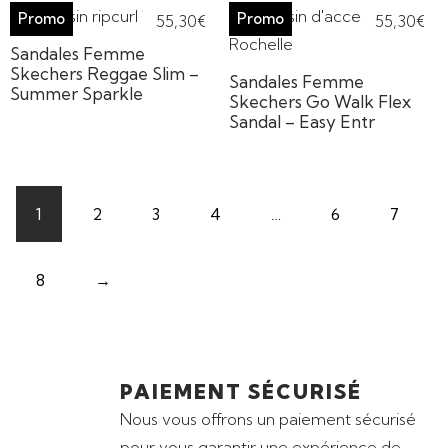
55,30
€
55,30
€
Sandales Femme
Skechers Reggae Slim –
Sandales Femme
Summer Sparkle
Skechers Go Walk Flex
Sandal – Easy Entr
1
2
3
4
…
6
7
8
→
PAIEMENT SÉCURISÉ
Nous vous offrons un paiement sécurisé
pour vous garantir une expérience de