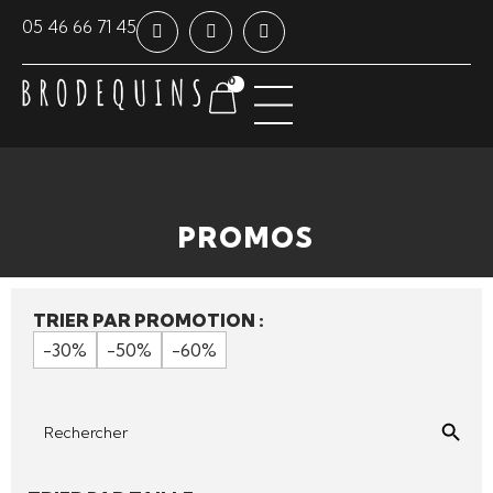
Panneau de gestion des cookies
05 46 66 71 45
0
PROMOS
TRIER PAR PROMOTION :
-30%
-50%
-60%
Sear
Search
for: