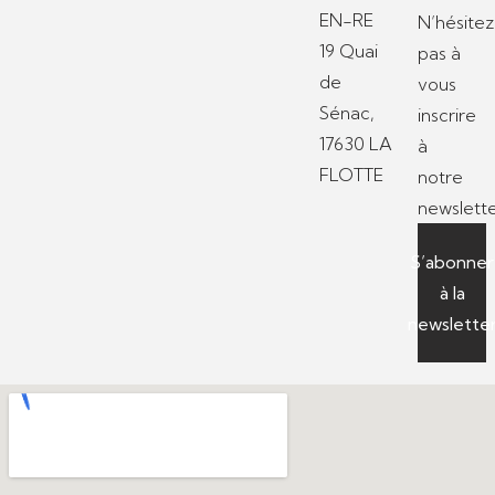
EN-RE
N’hésitez
19 Quai
pas à
de
vous
Sénac,
inscrire
17630 LA
à
FLOTTE
notre
newslette
S’abonner
à la
newslette