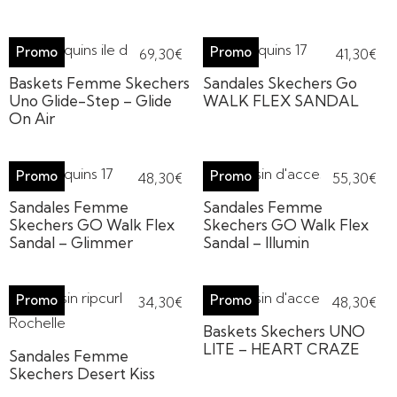
69,30
€
41,30
€
Baskets Femme Skechers
Sandales Skechers Go
Uno Glide-Step – Glide
WALK FLEX SANDAL
On Air
48,30
€
55,30
€
Sandales Femme
Sandales Femme
Skechers GO Walk Flex
Skechers GO Walk Flex
Sandal – Glimmer
Sandal – Illumin
34,30
€
48,30
€
Baskets Skechers UNO
LITE – HEART CRAZE
Sandales Femme
Skechers Desert Kiss