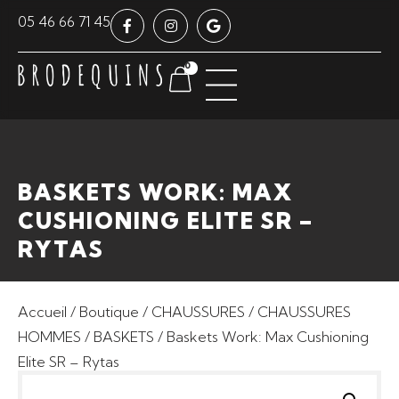
Panneau de gestion des cookies
05 46 66 71 45
0
BASKETS WORK: MAX
CUSHIONING ELITE SR –
RYTAS
Accueil
/
Boutique
/
CHAUSSURES
/
CHAUSSURES
HOMMES
/
BASKETS
/ Baskets Work: Max Cushioning
Elite SR – Rytas