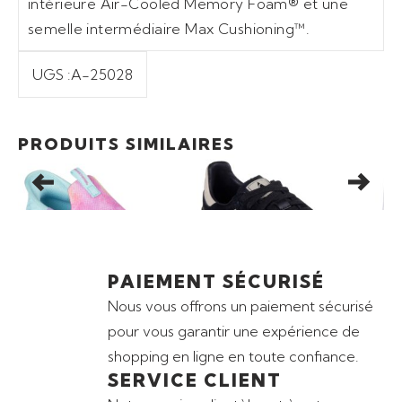
intérieure Air-Cooled Memory Foam® et une
semelle intermédiaire Max Cushioning™.
UGS :
A-25028
Ajouter au panier
Ajouter au panier
Promo
41,30
€
Promo
65,00
€
Pr
PRODUITS SIMILAIRES
BASKETS SKECHERS
BASKETS SKECHERS
BAS
ULTRA FLEX 3.0 PASTEL
HOTSHOT- VASITY
LIT
CLOUD
CREW
PAIEMENT SÉCURISÉ
Nous vous offrons un paiement sécurisé
pour vous garantir une expérience de
shopping en ligne en toute confiance.
SERVICE CLIENT