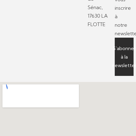
Sénac,
inscrire
17630 LA
à
FLOTTE
notre
newslette
S’abonner
à la
newslette