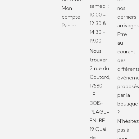
samedi :
Mon
nos
10:00 -
compte
derniers
12:30 &
Panier
arrivages
14:30 -
Etre
19:00
au
Nous
courant
trouver :
des
2 rue du
différent
Coutord,
évèneme
17580
proposé
LE-
par la
BOIS-
boutique
PLAGE-
?
EN-RE
N’hésitez
19 Quai
pas à
de
vous