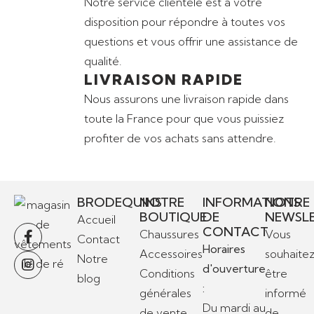
Notre service clientèle est à votre
disposition pour répondre à toutes vos
questions et vous offrir une assistance de
qualité.
LIVRAISON RAPIDE
Nous assurons une livraison rapide dans
toute la France pour que vous puissiez
profiter de vos achats sans attendre.
BRODEQUINS
NOTRE
INFORMATIONS
NOTRE
BOUTIQUE
DE
NEWSL
Accueil
CONTACT
Chaussures
Vous
Contact
Horaires
Accessoires
souhaite
Notre
d'ouverture
Conditions
être
blog
:
générales
informé
Du mardi au
de vente
de