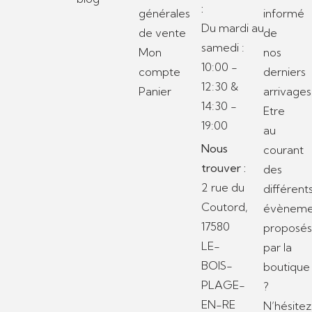
:
générales
informé
Du mardi au
de vente
de
samedi :
Mon
nos
10:00 -
compte
derniers
12:30 &
Panier
arrivages
14:30 -
Etre
19:00
au
Nous
courant
trouver :
des
2 rue du
différent
Coutord,
évèneme
17580
proposé
LE-
par la
BOIS-
boutique
PLAGE-
?
EN-RE
N’hésitez