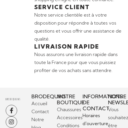
SERVICE CLIENT
Notre service clientèle est à votre
disposition pour répondre à toutes vos
questions et vous offrir une assistance de
qualité.
LIVRAISON RAPIDE
Nous assurons une livraison rapide dans
toute la France pour que vous puissiez
profiter de vos achats sans attendre.
BRODEQUINS
NOTRE
INFORMATIONS
NOTRE
BOUTIQUE
DE
NEWSL
Accueil
CONTACT
Chaussures
Vous
Contact
Horaires
Accessoires
souhaite
Notre
d'ouverture
Conditions
être
blog