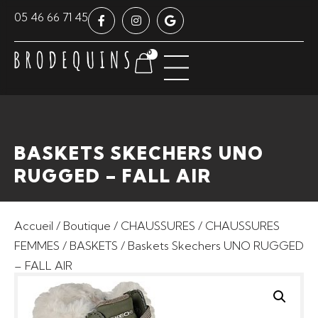
Panneau de gestion des cookies
05 46 66 71 45
0
BASKETS SKECHERS UNO
RUGGED – FALL AIR
Accueil
/
Boutique
/
CHAUSSURES
/
CHAUSSURES
FEMMES
/
BASKETS
/ Baskets Skechers UNO RUGGED
– FALL AIR