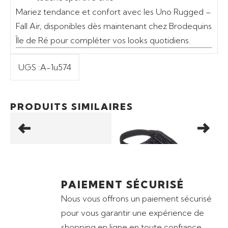
Mariez tendance et confort avec les
Uno Rugged –
Fall Air
, disponibles dès maintenant chez
Brodequins
Île de Ré
pour compléter vos looks quotidiens.
UGS :
A-1u574
uter au panier
Ajouter au panier
Ajouter
66,50
€
Promo
31,50
€
Promo
PRODUITS SIMILAIRES
S VICTORIA
TONGS SKECHERS
BALLERINE
MEDITATION –
ARCH FIT 
GLAMOROUS MUSE
WALK
PAIEMENT SÉCURISÉ
Nous vous offrons un paiement sécurisé
pour vous garantir une expérience de
shopping en ligne en toute confiance.