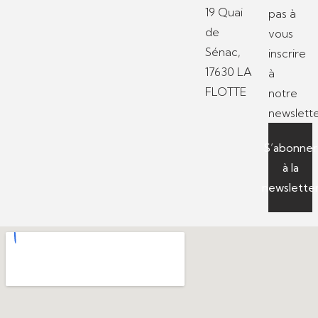
19 Quai
pas à
de
vous
Sénac,
inscrire
17630 LA
à
FLOTTE
notre
newslette
S’abonner
à la
newslette