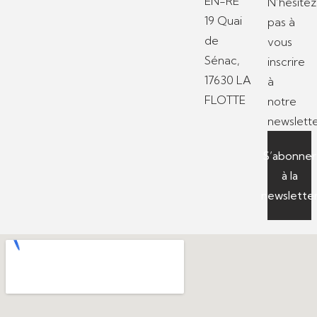
EN-RE
N’hésitez
19 Quai
pas à
de
vous
Sénac,
inscrire
17630 LA
à
FLOTTE
notre
newslette
S’abonner
à la
newslette