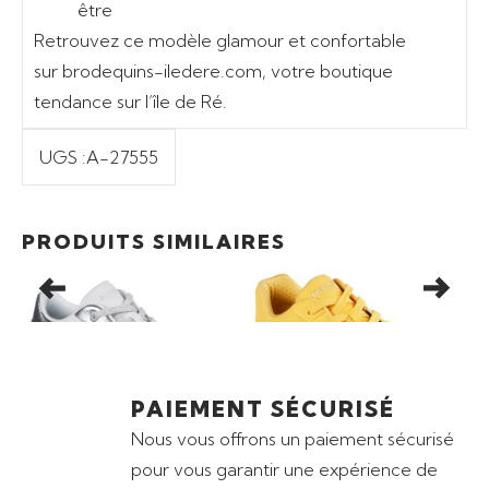
être
Retrouvez ce modèle glamour et confortable
sur
brodequins-iledere.com
, votre boutique
tendance sur l’île de Ré.
UGS :
A-27555
Ajouter au panier
Ajouter au panier
Promo
66,50
€
89,00
€
PRODUITS SIMILAIRES
BASKETS SKECHERS UNO
BASKETS FEMME
BAS
CTL – LUXE STEPS
SKECHERS UNO – STAND
HO
ON AIR
SP
PAIEMENT SÉCURISÉ
Nous vous offrons un paiement sécurisé
pour vous garantir une expérience de