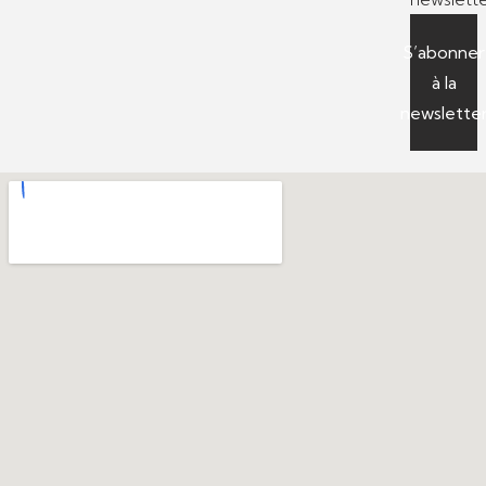
S’abonner
à la
newslette