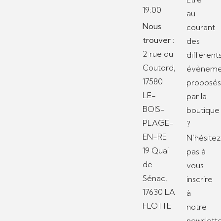
19:00
au
Nous
courant
trouver :
des
2 rue du
différent
Coutord,
évèneme
17580
proposé
LE-
par la
BOIS-
boutique
PLAGE-
?
EN-RE
N’hésitez
19 Quai
pas à
de
vous
Sénac,
inscrire
17630 LA
à
FLOTTE
notre
newslette