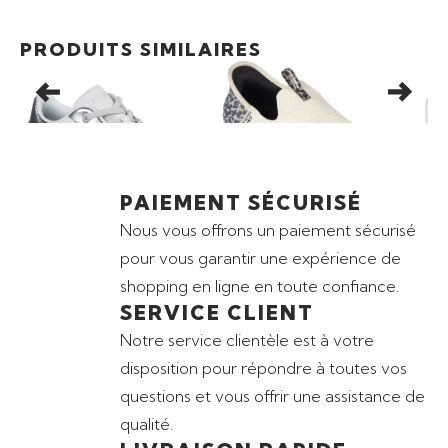
Promo
66,50
€
Promo
47,50
€
PRODUITS SIMILAIRES
BASKETS SKECHERS UNO
BASKETS SKECHERS
BAS
CTL – LUXE STEPS
ULTRA FLEX 3.0
HO
SP
PAIEMENT SÉCURISÉ
Nous vous offrons un paiement sécurisé
pour vous garantir une expérience de
shopping en ligne en toute confiance.
SERVICE CLIENT
Notre service clientèle est à votre
disposition pour répondre à toutes vos
questions et vous offrir une assistance de
qualité.