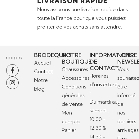
LIVRAISON RAPIDE
Nous assurons une livraison rapide dans
toute la France pour que vous puissiez
profiter de vos achats sans attendre.
BRODEQUINS
NOTRE
INFORMATIONS
NOTRE
BOUTIQUE
DE
NEWSL
Accueil
CONTACT
Chaussures
Vous
Contact
Horaires
Accessoires
souhaite
Notre
d'ouverture
Conditions
être
blog
:
générales
informé
Du mardi au
de vente
de
samedi :
Mon
nos
10:00 -
compte
derniers
12:30 &
Panier
arrivages
14:30 -
Etre