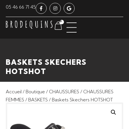
Panneau de gestion des cookies
05 46 66 71 45
0
BASKETS SKECHERS
HOTSHOT
Accueil
/
Boutique
/
CHAUSSURES
/
CHAUSSURES
FEMMES
/
BASKETS
/ Baskets Skechers HOTSHOT