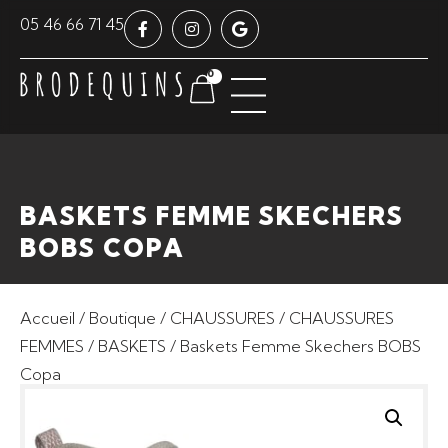
Panneau de gestion des cookies
05 46 66 71 45
0
BASKETS FEMME SKECHERS
BOBS COPA
Accueil
/
Boutique
/
CHAUSSURES
/
CHAUSSURES
FEMMES
/
BASKETS
/ Baskets Femme Skechers BOBS
Copa