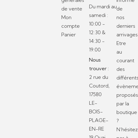
générales
informé
Du mardi au
de vente
de
samedi :
Mon
nos
10:00 -
compte
derniers
12:30 &
Panier
arrivages
14:30 -
Etre
19:00
au
Nous
courant
trouver :
des
2 rue du
différent
Coutord,
évèneme
17580
proposé
LE-
par la
BOIS-
boutique
PLAGE-
?
EN-RE
N’hésitez
19 Quai