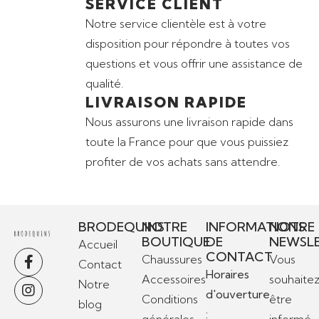
SERVICE CLIENT
Notre service clientèle est à votre
disposition pour répondre à toutes vos
questions et vous offrir une assistance de
qualité.
LIVRAISON RAPIDE
Nous assurons une livraison rapide dans
toute la France pour que vous puissiez
profiter de vos achats sans attendre.
BRODEQUINS
NOTRE
INFORMATIONS
NOTRE
BOUTIQUE
DE
NEWSL
Accueil
CONTACT
Chaussures
Vous
Contact
Horaires
Accessoires
souhaite
Notre
d'ouverture
Conditions
être
blog
: