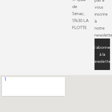
pas à
de
vous
Sénac,
inscrire
17630 LA
à
FLOTTE
notre
newslette
S’abonner
à la
newslette