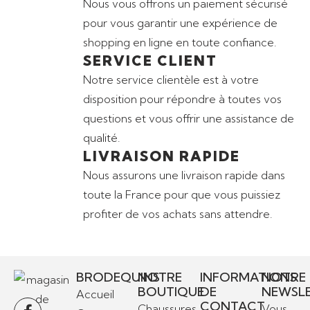
Nous vous offrons un paiement sécurisé
pour vous garantir une expérience de
shopping en ligne en toute confiance.
SERVICE CLIENT
Notre service clientèle est à votre
disposition pour répondre à toutes vos
questions et vous offrir une assistance de
qualité.
LIVRAISON RAPIDE
Nous assurons une livraison rapide dans
toute la France pour que vous puissiez
profiter de vos achats sans attendre.
BRODEQUINS
NOTRE
INFORMATIONS
NOTRE
BOUTIQUE
DE
NEWSL
Accueil
CONTACT
Chaussures
Vous