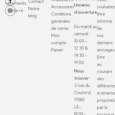
Contact
Horaires
Accessoires
souhaite
Notre
d'ouverture
Conditions
être
blog
:
générales
informé
Du mardi au
de vente
de
samedi :
Mon
nos
10:00 -
compte
derniers
12:30 &
Panier
arrivages
14:30 -
Etre
19:00
au
Nous
courant
trouver :
des
2 rue du
différent
Coutord,
évèneme
17580
proposé
LE-
par la
BOIS-
boutique