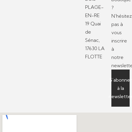
PLAGE-
?
EN-RE
N’hésitez
19 Quai
pas à
de
vous
Sénac,
inscrire
17630 LA
à
FLOTTE
notre
newslette
S’abonner
à la
newslette