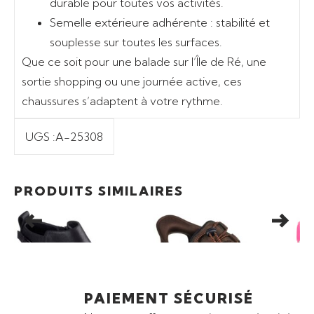
durable pour toutes vos activités.
Semelle extérieure adhérente
: stabilité et
souplesse sur toutes les surfaces.
Que ce soit pour une balade sur l’
Île de Ré
, une
sortie shopping ou une journée active, ces
chaussures s’adaptent à votre rythme.
UGS :
A-25308
Ajouter au panier
Ajouter au panier
Promo
48,30
€
Promo
55,30
€
Pr
PRODUITS SIMILAIRES
BOTTINES SKECHERS
SANDALES HOMME
BAS
BOBS WANDER LUXE
SKECHERS TRESMEN –
QUI
NORVICK
PAIEMENT SÉCURISÉ