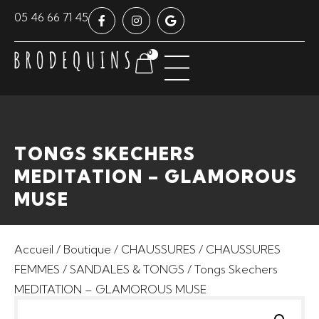
Panneau de gestion des cookies
05 46 66 71 45
0
TONGS SKECHERS
MEDITATION – GLAMOROUS
MUSE
Accueil
/
Boutique
/
CHAUSSURES
/
CHAUSSURES
FEMMES
/
SANDALES & TONGS
/ Tongs Skechers
MEDITATION – GLAMOROUS MUSE