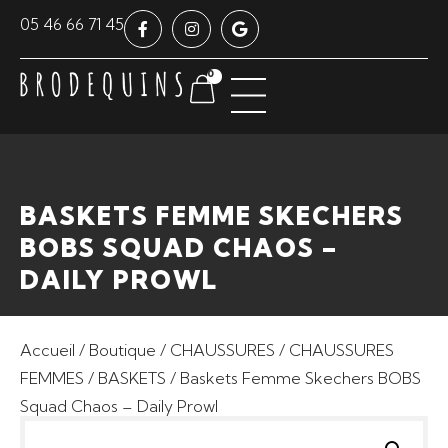
Panneau de gestion des cookies
05 46 66 71 45
0
BASKETS FEMME SKECHERS
BOBS SQUAD CHAOS –
DAILY PROWL
Accueil
/
Boutique
/
CHAUSSURES
/
CHAUSSURES
FEMMES
/
BASKETS
/ Baskets Femme Skechers BOBS
Squad Chaos – Daily Prowl