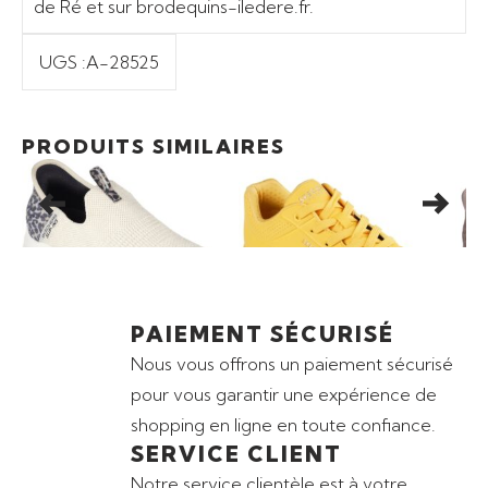
de Ré et sur brodequins-iledere.fr.
UGS :
A-28525
Ajouter au panier
Ajouter au panier
Promo
47,50
€
89,00
€
PRODUITS SIMILAIRES
BASKETS SKECHERS
BASKETS FEMME
BAS
ULTRA FLEX 3.0
SKECHERS UNO – STAND
ULT
ON AIR
CO
PAIEMENT SÉCURISÉ
Nous vous offrons un paiement sécurisé
pour vous garantir une expérience de
shopping en ligne en toute confiance.
SERVICE CLIENT
Notre service clientèle est à votre