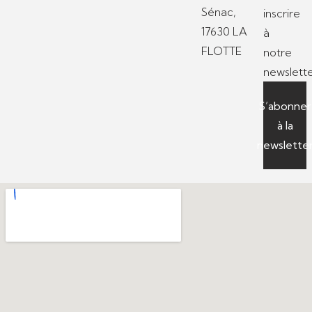
Sénac,
inscrire
17630 LA
à
FLOTTE
notre
newslette
S’abonner
à la
newslette