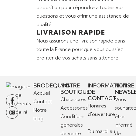
disposition pour répondre à toutes vos
questions et vous offrir une assistance de
qualité.
LIVRAISON RAPIDE
Nous assurons une livraison rapide dans
toute la France pour que vous puissiez
profiter de vos achats sans attendre.
BRODEQUINS
NOTRE
INFORMATIONS
NOTRE
BOUTIQUE
DE
NEWSL
Accueil
CONTACT
Chaussures
Vous
Contact
Horaires
Accessoires
souhaite
Notre
d'ouverture
Conditions
être
blog
:
générales
informé
Du mardi au
de vente
de