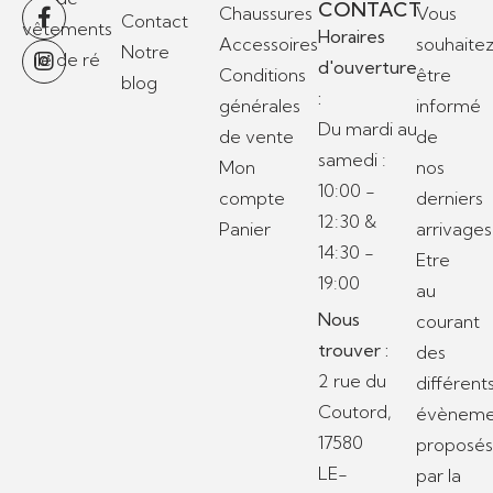
CONTACT
Chaussures
Vous
Contact
Horaires
Accessoires
souhaite
Notre
d'ouverture
Conditions
être
blog
:
générales
informé
Du mardi au
de vente
de
samedi :
Mon
nos
10:00 -
compte
derniers
12:30 &
Panier
arrivages
14:30 -
Etre
19:00
au
Nous
courant
trouver :
des
2 rue du
différent
Coutord,
évèneme
17580
proposé
LE-
par la