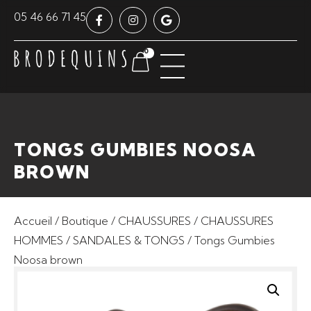
Panneau de gestion des cookies
05 46 66 71 45
0
TONGS GUMBIES NOOSA
BROWN
Accueil
/
Boutique
/
CHAUSSURES
/
CHAUSSURES
HOMMES
/
SANDALES & TONGS
/ Tongs Gumbies
Noosa brown