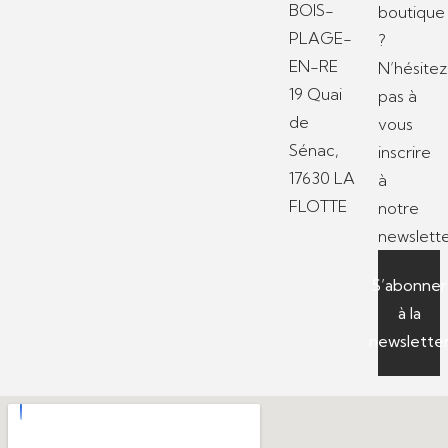
BOIS-
boutique
PLAGE-
?
EN-RE
N’hésitez
19 Quai
pas à
de
vous
Sénac,
inscrire
17630 LA
à
FLOTTE
notre
newslette
S’abonner
à la
newslette