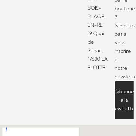
par la
BOIS-
boutique
PLAGE-
?
EN-RE
N’hésitez
19 Quai
pas à
de
vous
Sénac,
inscrire
17630 LA
à
FLOTTE
notre
newslette
S’abonner
à la
newslette