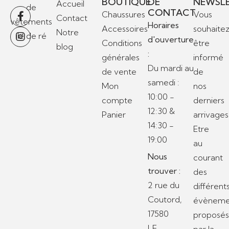
BOUTIQUE
DE
NEWSL
Accueil
CONTACT
Chaussures
Vous
Contact
Horaires
Accessoires
souhaite
Notre
d'ouverture
Conditions
être
blog
:
générales
informé
Du mardi au
de vente
de
samedi :
Mon
nos
10:00 -
compte
derniers
12:30 &
Panier
arrivages
14:30 -
Etre
19:00
au
Nous
courant
trouver :
des
2 rue du
différent
Coutord,
évèneme
17580
proposé
LE-