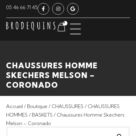
Panneau de gestion des cookies
05 46 66 71 45
0
CHAUSSURES HOMME
SKECHERS MELSON –
CORONADO
Accueil
/
Boutique
/
CHAUSSURES
/
CHAUSSURES
HOMMES
/
BASKETS
/ Chaussures Homme Skechers
Melson – Coronado