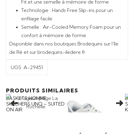
Fit et une semelle à mémoire de forme
Technologie :
Hands Free Slip-ins pour un
enfilage facile
Semelle :
Air-Cooled Memory Foam pour un
confort à mémoire de forme
Disponible dans nos boutiques Brodequins sur l’île
de Ré et sur brodequins-iledere.fr.
UGS :
A-29451
Ajouter au panier
Ajouter au panier
89,00
€
85,00
€
PRODUITS SIMILAIRES
BASKETS HOMME
BASKETS HOMME
BAS
SKECHERS UNO – SUITED
SKECHERS RECOIL
SKE
ON AIR
KEY