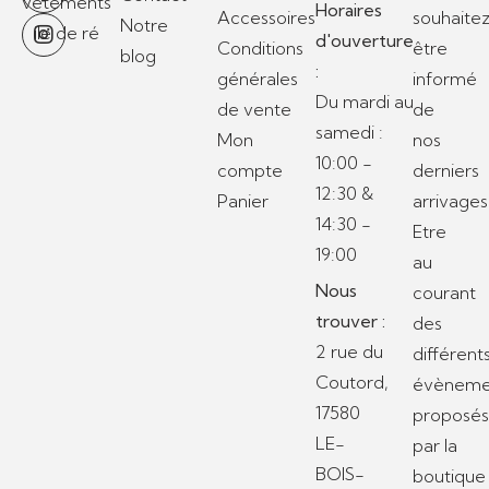
Horaires
Accessoires
souhaite
Notre
d'ouverture
Conditions
être
blog
:
générales
informé
Du mardi au
de vente
de
samedi :
Mon
nos
10:00 -
compte
derniers
12:30 &
Panier
arrivages
14:30 -
Etre
19:00
au
Nous
courant
trouver :
des
2 rue du
différent
Coutord,
évèneme
17580
proposé
LE-
par la
BOIS-
boutique