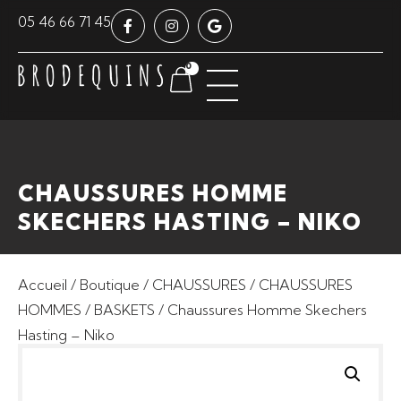
Panneau de gestion des cookies
05 46 66 71 45
0
CHAUSSURES HOMME
SKECHERS HASTING – NIKO
Accueil
/
Boutique
/
CHAUSSURES
/
CHAUSSURES
HOMMES
/
BASKETS
/ Chaussures Homme Skechers
Hasting – Niko