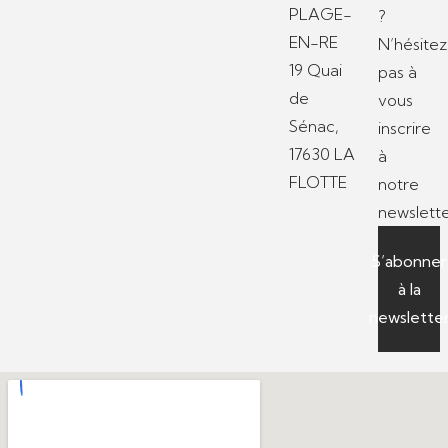
PLAGE-
?
EN-RE
N’hésitez
19 Quai
pas à
de
vous
Sénac,
inscrire
17630 LA
à
FLOTTE
notre
newslette
S’abonner
à la
newslette