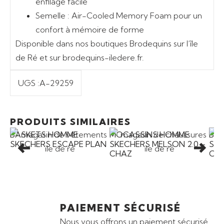
enfilage facile
Semelle :
Air-Cooled Memory Foam pour un
confort à mémoire de forme
Disponible dans nos boutiques Brodequins sur l’île
de Ré et sur brodequins-iledere.fr.
UGS :
A-29259
Ajouter au panier
Ajouter au panier
89,00
€
79,00
€
PRODUITS SIMILAIRES
BASKETS HOMME
MOCASSINS HOMME
BA
SKECHERS ESCAPE PLAN
SKECHERS MELSON 2.0 –
SKE
CHAZ
ON 
PAIEMENT SÉCURISÉ
Nous vous offrons un paiement sécurisé