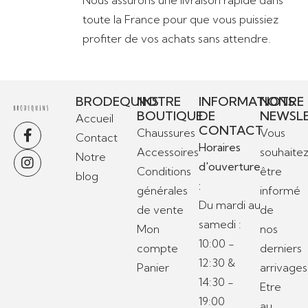
Nous assurons une livraison rapide dans
toute la France pour que vous puissiez
profiter de vos achats sans attendre.
BRODEQUINS
NOTRE
INFORMATIONS
NOTRE
BOUTIQUE
DE
NEWSL
Accueil
CONTACT
Chaussures
Vous
Contact
Horaires
Accessoires
souhaite
Notre
d'ouverture
Conditions
être
blog
:
générales
informé
Du mardi au
de vente
de
samedi :
Mon
nos
10:00 -
compte
derniers
12:30 &
Panier
arrivages
14:30 -
Etre
19:00
au