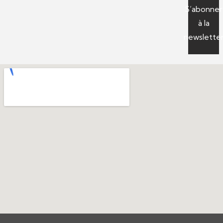
S’abonner
à la
newslette