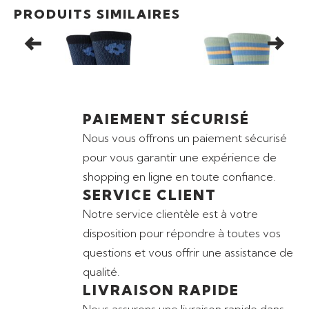
14,99
€
12,99
€
PRODUITS SIMILAIRES
CHAUSSETTES STANCE
CHAUSSETTES STANCE
CH
DIGITAL DAISY CREW
BRETT CREW
CU
PAIEMENT SÉCURISÉ
Nous vous offrons un paiement sécurisé
pour vous garantir une expérience de
shopping en ligne en toute confiance.
SERVICE CLIENT
Notre service clientèle est à votre
disposition pour répondre à toutes vos
questions et vous offrir une assistance de
qualité.
LIVRAISON RAPIDE