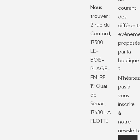
Nous
courant
trouver :
des
2 rue du
différent
Coutord,
évèneme
17580
proposé
LE-
par la
BOIS-
boutique
PLAGE-
?
EN-RE
N’hésitez
19 Quai
pas à
de
vous
Sénac,
inscrire
17630 LA
à
FLOTTE
notre
newslette