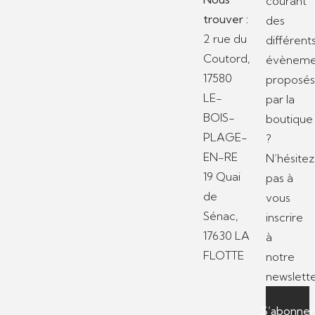
courant
trouver :
des
2 rue du
différent
Coutord,
évèneme
17580
proposé
LE-
par la
BOIS-
boutique
PLAGE-
?
EN-RE
N’hésitez
19 Quai
pas à
de
vous
Sénac,
inscrire
17630 LA
à
FLOTTE
notre
newslette
S’abonner