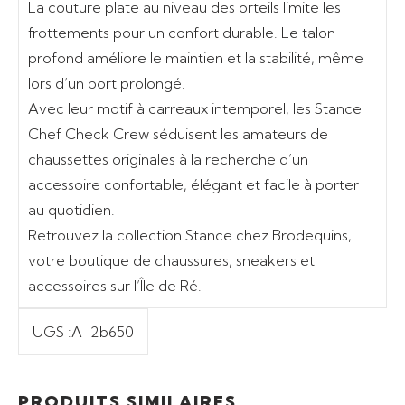
La couture plate au niveau des orteils limite les
frottements pour un confort durable. Le talon
profond améliore le maintien et la stabilité, même
lors d’un port prolongé.
Avec leur motif à carreaux intemporel, les Stance
Chef Check Crew séduisent les amateurs de
chaussettes originales à la recherche d’un
accessoire confortable, élégant et facile à porter
au quotidien.
Retrouvez la collection Stance chez
Brodequins
,
votre boutique de chaussures, sneakers et
accessoires sur l’Île de Ré.
UGS :
A-2b650
Ajouter au panier
Ajouter au panier
12,99
€
14,99
€
PRODUITS SIMILAIRES