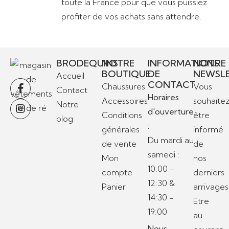
toute la France pour que vous puissiez
profiter de vos achats sans attendre.
BRODEQUINS
NOTRE
INFORMATIONS
NOTRE
BOUTIQUE
DE
NEWSL
Accueil
CONTACT
Chaussures
Vous
Contact
Horaires
Accessoires
souhaite
Notre
d'ouverture
Conditions
être
blog
:
générales
informé
Du mardi au
de vente
de
samedi :
Mon
nos
10:00 -
compte
derniers
12:30 &
Panier
arrivages
14:30 -
Etre
19:00
au
Nous