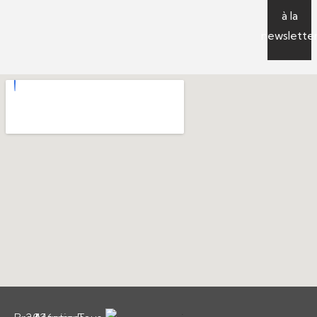
à la
newslette