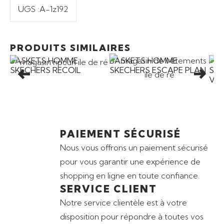
UGS :
A-1z192
Ajouter au panier
Ajouter au panier
85,00
€
89,00
€
PRODUITS SIMILAIRES
BASKETS HOMME
BASKETS HOMME
MU
SKECHERS RECOIL
SKECHERS ESCAPE PLAN
SKE
VIN
PAIEMENT SÉCURISÉ
Nous vous offrons un paiement sécurisé
pour vous garantir une expérience de
shopping en ligne en toute confiance.
SERVICE CLIENT
Notre service clientèle est à votre
disposition pour répondre à toutes vos