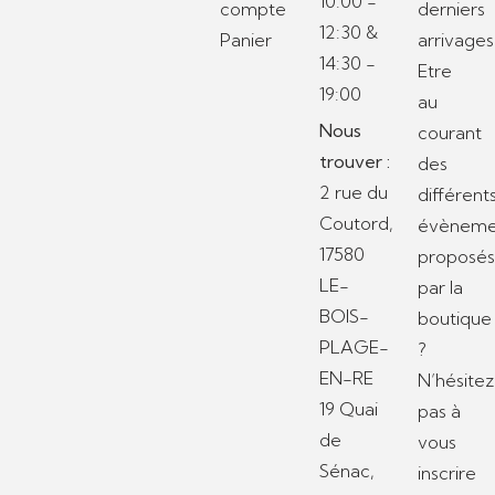
10:00 -
compte
derniers
12:30 &
Panier
arrivages
14:30 -
Etre
19:00
au
Nous
courant
trouver :
des
2 rue du
différent
Coutord,
évèneme
17580
proposé
LE-
par la
BOIS-
boutique
PLAGE-
?
EN-RE
N’hésitez
19 Quai
pas à
de
vous
Sénac,
inscrire