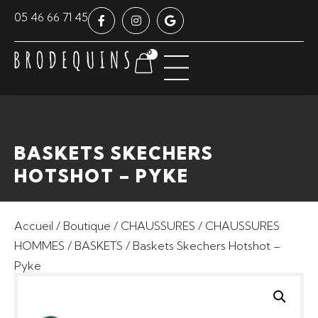
Panneau de gestion des cookies
05 46 66 71 45
0
BASKETS SKECHERS
HOTSHOT – PYKE
Accueil
/
Boutique
/
CHAUSSURES
/
CHAUSSURES
HOMMES
/
BASKETS
/ Baskets Skechers Hotshot –
Pyke