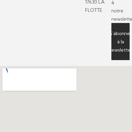
17630 LA
à
FLOTTE
notre
newslette
S’abonner
à la
newslette