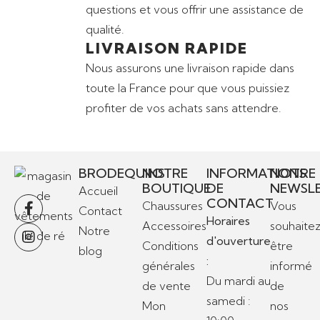
questions et vous offrir une assistance de
qualité.
LIVRAISON RAPIDE
Nous assurons une livraison rapide dans
toute la France pour que vous puissiez
profiter de vos achats sans attendre.
BRODEQUINS
NOTRE
INFORMATIONS
NOTRE
BOUTIQUE
DE
NEWSL
Accueil
CONTACT
Chaussures
Vous
Contact
Horaires
Accessoires
souhaite
Notre
d'ouverture
Conditions
être
blog
:
générales
informé
Du mardi au
de vente
de
samedi :
Mon
nos