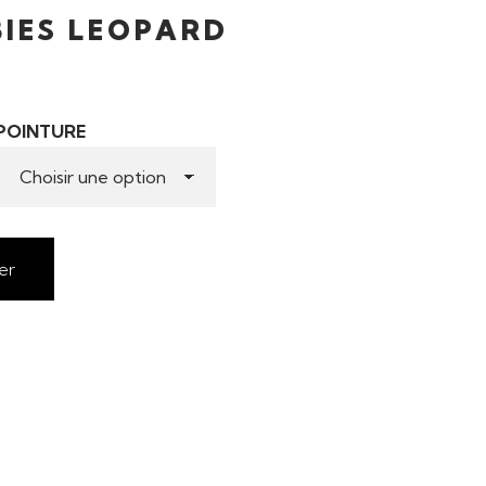
IES LEOPARD
POINTURE
er