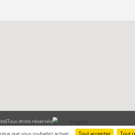
ité
|
Tous droits réservés
|
Tout accepter
Tout r
r ceux que vous souhaitez activer