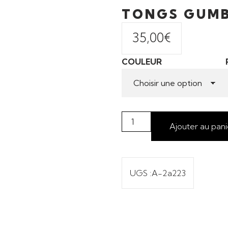
TONGS GUMB
35,00
€
COULEUR
Ajouter au pani
UGS :
A-2a223