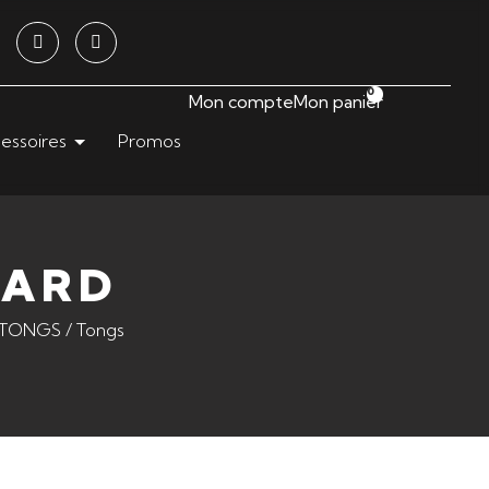
0
Mon compte
Mon panier
essoires
Promos
PARD
 TONGS
/ Tongs