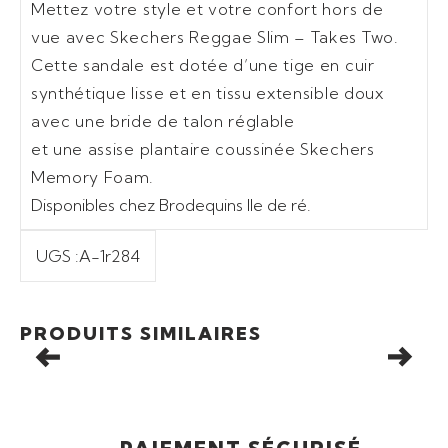
Mettez votre style et votre confort hors de
vue avec Skechers Reggae Slim – Takes Two.
Cette sandale est dotée d’une tige en cuir
synthétique lisse et en tissu extensible doux
avec une bride de talon réglable
et une assise plantaire coussinée Skechers
Memory Foam.
Disponibles chez Brodequins Ile de ré.
UGS :
A-1r284
Ajouter au panier
Promo
PRODUITS SIMILAIRES
ESPADRILLES SKECHERS FLEXPADRILLE HI-SERENE HEI