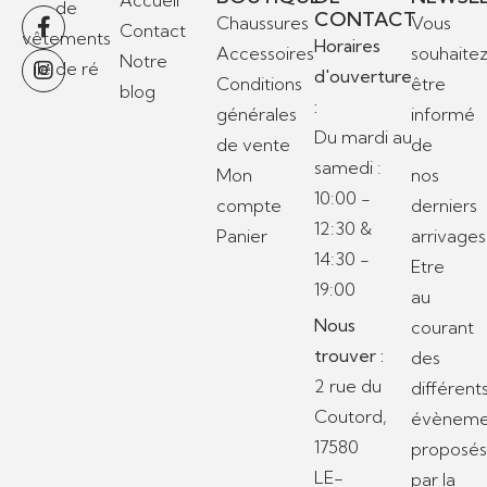
Accueil
CONTACT
Chaussures
Vous
Contact
Horaires
Accessoires
souhaite
Notre
d'ouverture
Conditions
être
blog
:
générales
informé
Du mardi au
de vente
de
samedi :
Mon
nos
10:00 -
compte
derniers
12:30 &
Panier
arrivages
14:30 -
Etre
19:00
au
Nous
courant
trouver :
des
2 rue du
différent
Coutord,
évèneme
17580
proposé
LE-
par la