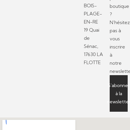
BOIS-
boutique
PLAGE-
?
EN-RE
N’hésitez
19 Quai
pas à
de
vous
Sénac,
inscrire
17630 LA
à
FLOTTE
notre
newslette
S’abonner
à la
newslette