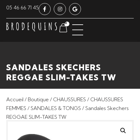
Panneau de gestion des cookies
05 46 66 71 45
0
SANDALES SKECHERS
REGGAE SLIM-TAKES TW
Accueil
/
Boutique
/
CHAUSSURES
/
CHAUSSURES
FEMMES
/
SANDALES & TONGS
/ Sandales Skechers
REGGAE SLIM-TAKES TW