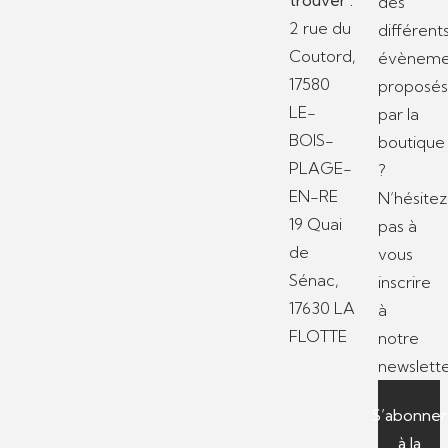
des
2 rue du
différent
Coutord,
évèneme
17580
proposé
LE-
par la
BOIS-
boutique
PLAGE-
?
EN-RE
N’hésitez
19 Quai
pas à
de
vous
Sénac,
inscrire
17630 LA
à
FLOTTE
notre
newslette
S’abonner
à la