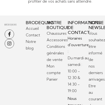
profiter de vos achats sans attendre.
BRODEQUINS
NOTRE
INFORMATIONS
NOTRE
BOUTIQUE
DE
NEWSL
Accueil
CONTACT
Chaussures
Vous
Contact
Horaires
Accessoires
souhaite
Notre
d'ouverture
Conditions
être
blog
:
générales
informé
Du mardi au
de vente
de
samedi :
Mon
nos
10:00 -
compte
derniers
12:30 &
Panier
arrivages
14:30 -
Etre
19:00
au
Nous
courant
trouver :