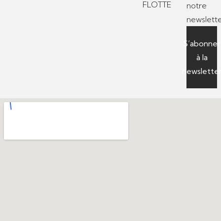
FLOTTE
notre
newslette
S’abonner
à la
newslette