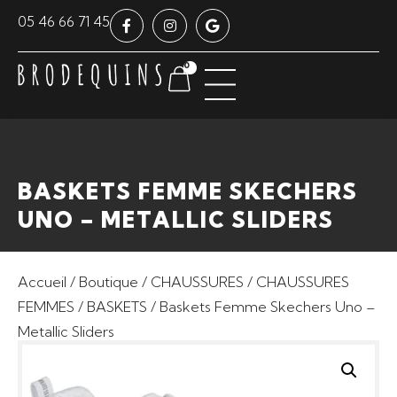
Panneau de gestion des cookies
05 46 66 71 45
0
BASKETS FEMME SKECHERS
UNO – METALLIC SLIDERS
Accueil
/
Boutique
/
CHAUSSURES
/
CHAUSSURES
FEMMES
/
BASKETS
/ Baskets Femme Skechers Uno –
Metallic Sliders