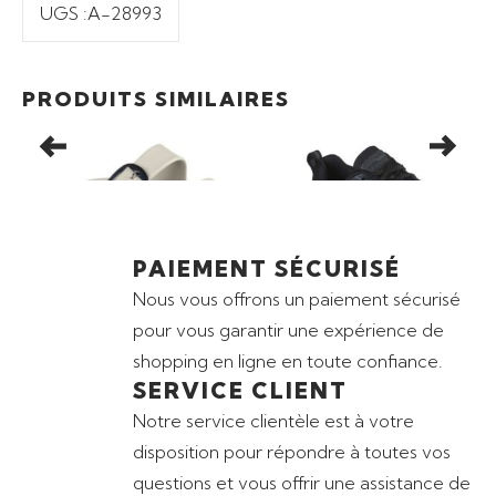
UGS :
A-28993
Ajouter au panier
Ajouter au panier
Promo
31,50
€
Promo
66,50
€
PRODUITS SIMILAIRES
SANDALES SKECHERS
BASKETS WORK: MAX
ARCH FIT CAL BREEZE-
CUSHIONING ELITE SR –
S
GOLD STAR
RYTAS
PAIEMENT SÉCURISÉ
Nous vous offrons un paiement sécurisé
pour vous garantir une expérience de
shopping en ligne en toute confiance.
SERVICE CLIENT
Notre service clientèle est à votre
disposition pour répondre à toutes vos
questions et vous offrir une assistance de