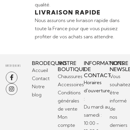
qualité.
LIVRAISON RAPIDE
Nous assurons une livraison rapide dans
toute la France pour que vous puissiez
profiter de vos achats sans attendre.
BRODEQUINS
NOTRE
INFORMATIONS
NOTRE
BOUTIQUE
DE
NEWSL
Accueil
CONTACT
Chaussures
Vous
Contact
Horaires
Accessoires
souhaite
Notre
d'ouverture
Conditions
être
blog
:
générales
informé
Du mardi au
de vente
de
samedi :
Mon
nos
10:00 -
compte
derniers