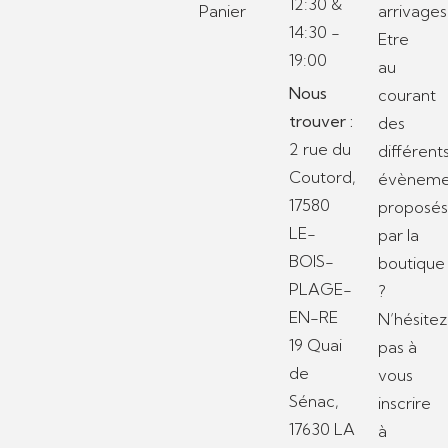
12:30 &
Panier
arrivages
14:30 -
Etre
19:00
au
Nous
courant
trouver :
des
2 rue du
différent
Coutord,
évèneme
17580
proposé
LE-
par la
BOIS-
boutique
PLAGE-
?
EN-RE
N’hésitez
19 Quai
pas à
de
vous
Sénac,
inscrire
17630 LA
à