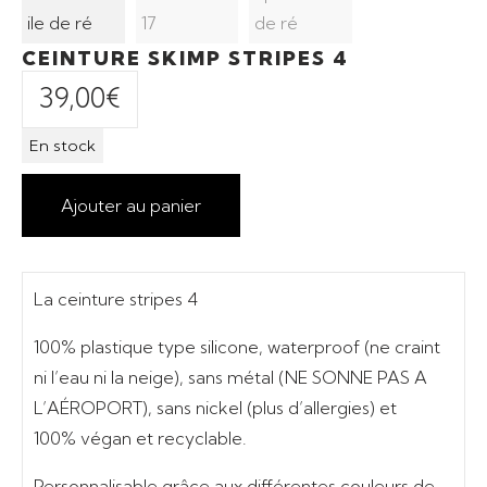
CEINTURE SKIMP STRIPES 4
39,00
€
En stock
Ajouter au panier
La ceinture stripes 4
100%
plastique
type silicone,
waterproof
(ne craint
ni l’eau ni la neige)
, sans métal
(NE SONNE PAS A
L’AÉROPORT),
sans nickel
(plus d’allergies) et
100%
végan et recyclable.
Personnalisable grâce aux différentes couleurs de