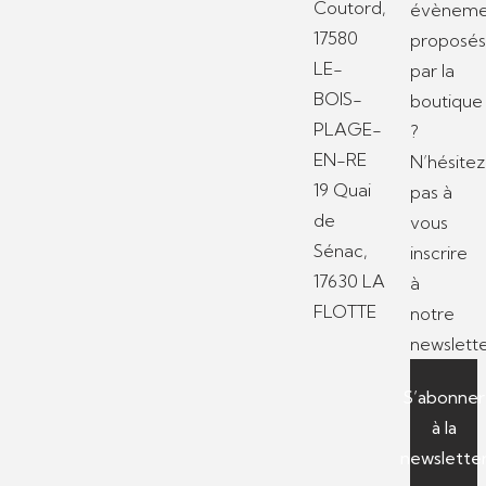
Coutord,
évèneme
17580
proposé
LE-
par la
BOIS-
boutique
PLAGE-
?
EN-RE
N’hésitez
19 Quai
pas à
de
vous
Sénac,
inscrire
17630 LA
à
FLOTTE
notre
newslette
S’abonner
à la
newslette