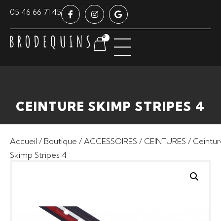
Panneau de gestion des cookies
05 46 66 71 45
0
CEINTURE SKIMP STRIPES 4
Accueil
/
Boutique
/
ACCESSOIRES
/
CEINTURES
/ Ceintu
Skimp Stripes 4