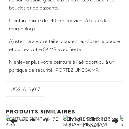
boucles et de passants.
Ceinture mixte de
140 cm
convient à toutes les
morphologies.
Ajustez-la à votre taille, coupez-la, clipsez la boucle
et portez votre SKIMP avec fierté.
N’enlever plus votre ceinture à l’aéroport ou à un
portique de sécurité
…PORTEZ UNE SKIMP.
UGS :
A-1q017
Ajouter au panier
Ajouter au panier
39,00
€
39,00
€
PRODUITS SIMILAIRES
CEINTURE SKIMP WHITE
CEINTURE SKIMP POP
CEI
KISS
SQUARE PINK MIAMI
SAP