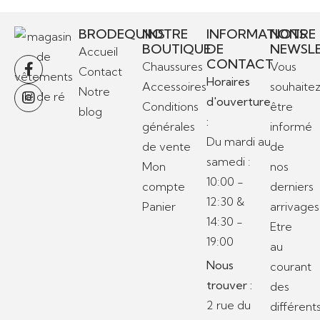
BRODEQUINS
NOTRE
INFORMATIONS
NOTRE
BOUTIQUE
DE
NEWSL
Accueil
CONTACT
Chaussures
Vous
Contact
Horaires
Accessoires
souhaite
Notre
d'ouverture
Conditions
être
blog
:
générales
informé
Du mardi au
de vente
de
samedi :
Mon
nos
10:00 -
compte
derniers
12:30 &
Panier
arrivages
14:30 -
Etre
19:00
au
Nous
courant
trouver :
des
2 rue du
différent