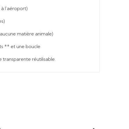
à l’aéroport)
es)
 aucune matière animale)
s ** et une boucle
te transparente réutilisable.