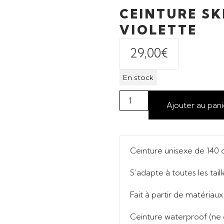
CEINTURE SK
VIOLETTE
29,00
€
En stock
Ajouter au pani
Ceinture
unisexe
de 140 
S’adapte à
toutes les taill
Fait à partir de matériau
Ceinture
waterproof
(ne c