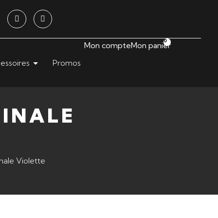
0
Mon compte
Mon panier
essoires
Promos
GINALE
nale Violette