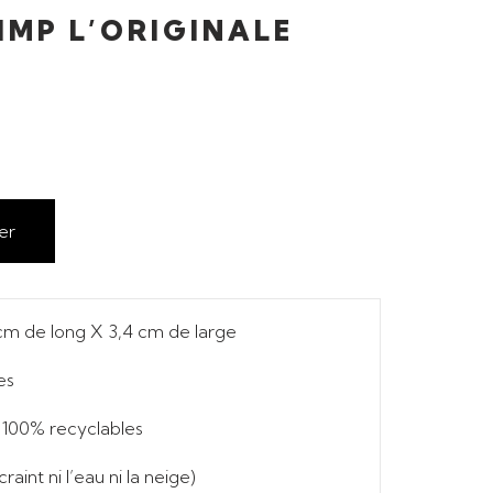
IMP L’ORIGINALE
er
cm de long X 3,4 cm de large
es
x 100%
recyclables
raint ni l’eau ni la neige)