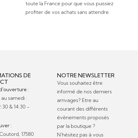
toute la France pour que vous puissiez
profiter de vos achats sans attendre.
ATIONS DE
NOTRE NEWSLETTER
CT
Vous souhaitez être
d'ouverture :
informé de nos derniers
 au samedi :
arrivages? Etre au
2:30 & 14:30 -
courant des différents
évènements proposés
uver :
par la boutique ?
 Coutord, 17580
N’hésitez pas à vous