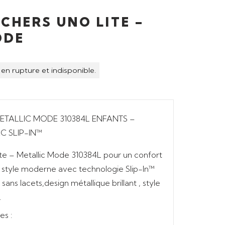
CHERS UNO LITE –
ODE
en rupture et indisponible.
ETALLIC MODE 310384L ENFANTS –
C SLIP-IN™
ite – Metallic Mode 310384L
pour un
confort
t
style moderne
avec
technologie Slip-In™
 sans lacets,
design métallique brillant
,
style
.
es :