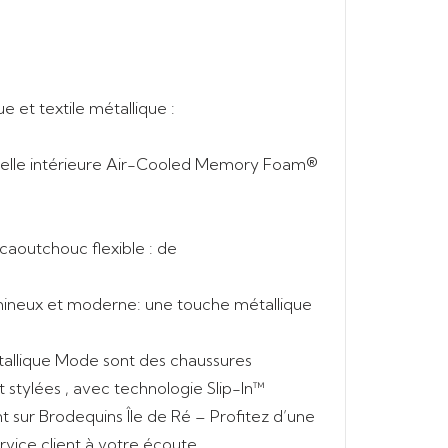
ue et textile métallique
:
lle intérieure Air-Cooled Memory Foam®
e
caoutchouc flexible
: de
mineux et moderne
: une touche métallique
tallique Mode
sont des
chaussures
t stylées
, avec
technologie Slip-In™
t sur Brodequins Île de Ré
–
Profitez d’une
ervice client à votre écoute