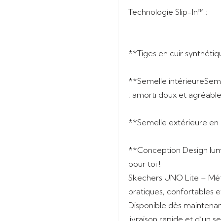
Technologie Slip-In™
:
**
Tiges en cuir synthétiq
**Semelle intérieure
Seme
: amorti doux et agréabl
**
Semelle extérieure en 
**Conception
Design lu
pour toi !
Skechers UNO Lite – Mé
pratiques, confortables e
Disponible dès maintenan
livraison rapide et d’un s