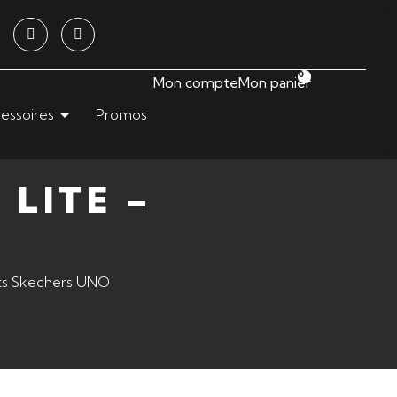
0
Mon compte
Mon panier
essoires
Promos
LITE –
ts Skechers UNO