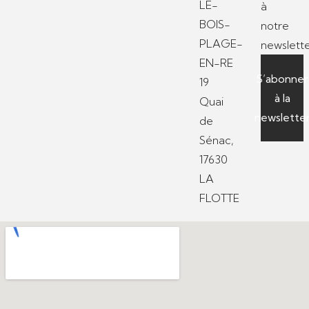
LE-
à
BOIS-
notre
PLAGE-
newslette
EN-RE
S’abonner
19
à la
Quai
newslette
de
Sénac,
17630
LA
FLOTTE