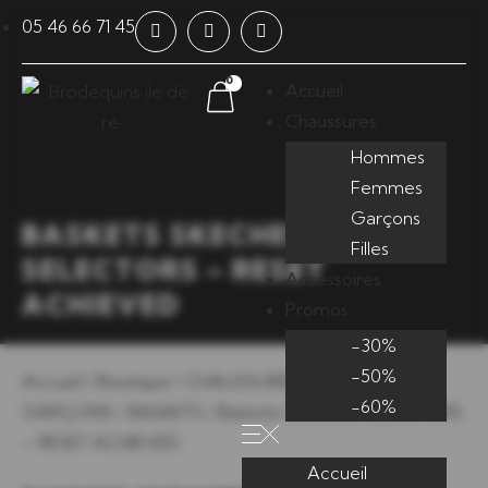
Panneau de gestion des cookies
05 46 66 71 45
0
Accueil
Chaussures
Hommes
Femmes
Garçons
BASKETS SKECHERS
Filles
SELECTORS – RESET
Accessoires
ACHIEVED
Promos
-30%
-50%
Accueil
/
Boutique
/
CHAUSSURES
/
CHAUSSURES
-60%
GARÇONS
/
BASKETS
/ Baskets Skechers SELECTORS
– RESET ACHIEVED
Accueil