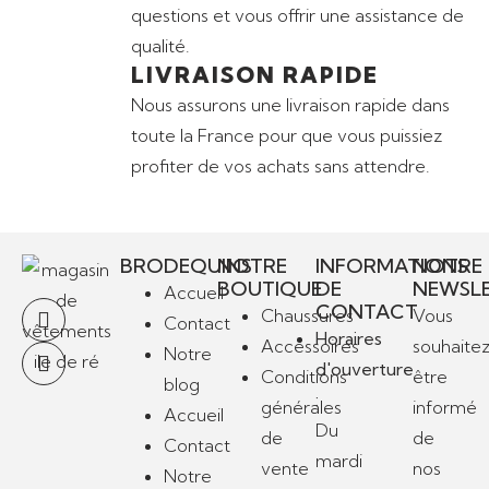
questions et vous offrir une assistance de
qualité.
LIVRAISON RAPIDE
Nous assurons une livraison rapide dans
toute la France pour que vous puissiez
profiter de vos achats sans attendre.
BRODEQUINS
NOTRE
INFORMATIONS
NOTRE
BOUTIQUE
DE
NEWSL
Accueil
CONTACT
Chaussures
Vous
Contact
Horaires
Accessoires
souhaite
Notre
d'ouverture
Conditions
être
blog
:
générales
informé
Accueil
Du
de
de
Contact
mardi
vente
nos
Notre