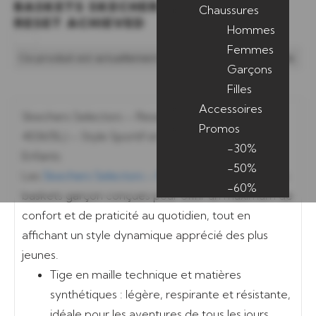
BASKETS SKECHERS SELECTORS –
Chaussures
RESET ACHIEVED
Hommes
Femmes
Ce produit est actuellement en rupture et indisponible.
Garçons
Filles
Accessoires
Skechers Selectors – Reset Achieved (Réf.
Promos
403615L) – Style Sportif et Facilité Totale pour les
-30%
Enfants
-50%
Les
Skechers Selectors – Reset Achieved
sont des
-60%
baskets garçon conçues pour offrir un maximum de
confort et de praticité au quotidien, tout en
affichant un style dynamique apprécié des plus
jeunes.
Tige en maille technique et matières
synthétiques
: légère, respirante et résistante,
idéale pour les aventures de tous les jours.