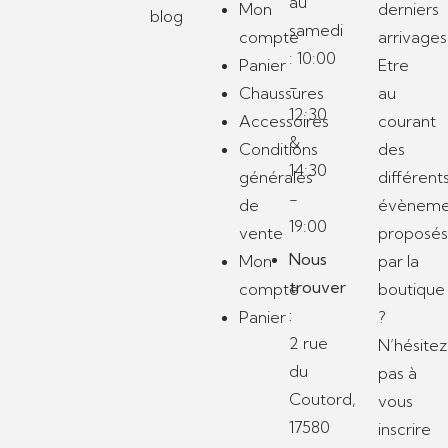
au
Mon
derniers
blog
samedi
compte
arrivages
: 10:00
Panier
Etre
-
Chaussures
au
12:30
Accessoires
courant
&
Conditions
des
14:30
générales
différent
-
de
évèneme
19:00
vente
proposé
Nous
Mon
par la
trouver
compte
boutique
:
Panier
?
2 rue
N’hésitez
du
pas à
Coutord,
vous
17580
inscrire