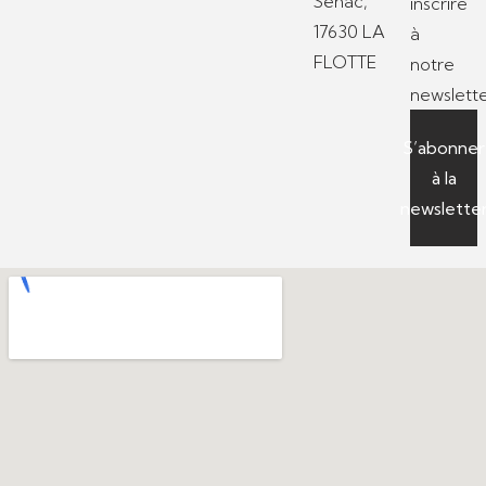
Sénac,
inscrire
17630 LA
à
FLOTTE
notre
newslette
S’abonner
à la
newslette