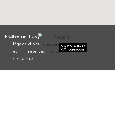
Brodequins
2026
|
Mentions
|
Tous
|
légales
droits
et
réservés
conformité