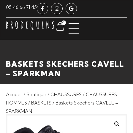
Panneau de gestion des cookies
05 46 66 71 45
0
BASKETS SKECHERS CAVELL
– SPARKMAN
Accueil
/
Boutique
/
CHAUSSURES
/
CHAUSSURES
HOMMES
/
BASKETS
/ Baskets Skechers CAVELL –
SPARKMAN