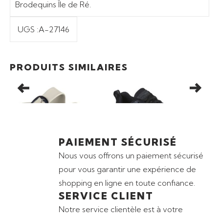
Brodequins Île de Ré
.
UGS :
A-27146
Ajouter au panier
Ajouter au panier
Promo
31,50
€
Promo
66,50
€
Pr
PRODUITS SIMILAIRES
SANDALES SKECHERS
BASKETS WORK: MAX
BAS
ARCH FIT CAL BREEZE-
CUSHIONING ELITE SR –
SKE
GOLD STAR
RYTAS
PAIEMENT SÉCURISÉ
Nous vous offrons un paiement sécurisé
pour vous garantir une expérience de
shopping en ligne en toute confiance.
SERVICE CLIENT
Notre service clientèle est à votre