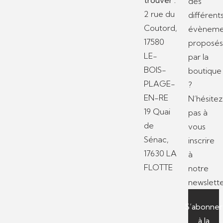
des
2 rue du
différent
Coutord,
évèneme
17580
proposé
LE-
par la
BOIS-
boutique
PLAGE-
?
EN-RE
N’hésitez
19 Quai
pas à
de
vous
Sénac,
inscrire
17630 LA
à
FLOTTE
notre
newslette
S’abonner
à la