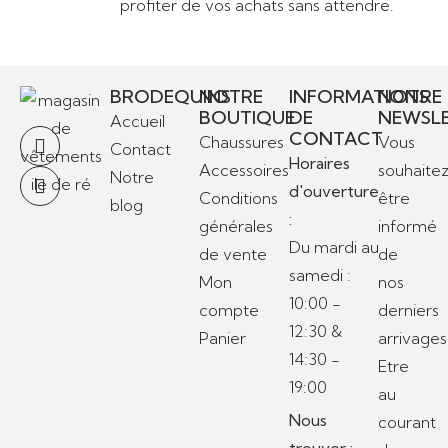
profiter de vos achats sans attendre.
BRODEQUINS
NOTRE
INFORMATIONS
NOTRE
BOUTIQUE
DE
NEWSL
Accueil
CONTACT
Chaussures
Vous
Contact
Horaires
Accessoires
souhaite
Notre
d'ouverture
Conditions
être
blog
:
générales
informé
Du mardi au
de vente
de
samedi :
Mon
nos
10:00 -
compte
derniers
12:30 &
Panier
arrivages
14:30 -
Etre
19:00
au
Nous
courant
trouver :