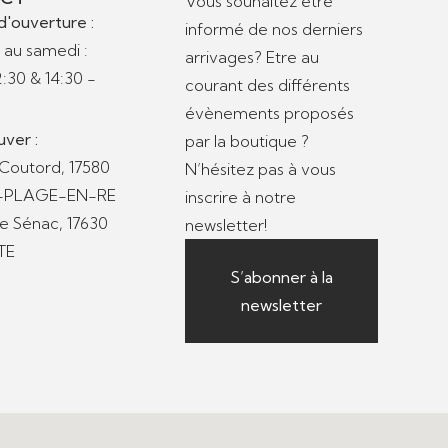
Vous souhaitez être
d'ouverture :
informé de nos derniers
 au samedi :
arrivages? Etre au
2:30 & 14:30 -
courant des différents
évènements proposés
uver :
par la boutique ?
 Coutord, 17580
N’hésitez pas à vous
S-PLAGE-EN-RE
inscrire à notre
de Sénac, 17630
newsletter!
TE
S’abonner à la
newsletter