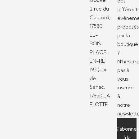
des
2 rue du
différent
Coutord,
évèneme
17580
proposé
LE-
par la
BOIS-
boutique
PLAGE-
?
EN-RE
N’hésitez
19 Quai
pas à
de
vous
Sénac,
inscrire
17630 LA
à
FLOTTE
notre
newslette
S’abonner
à la