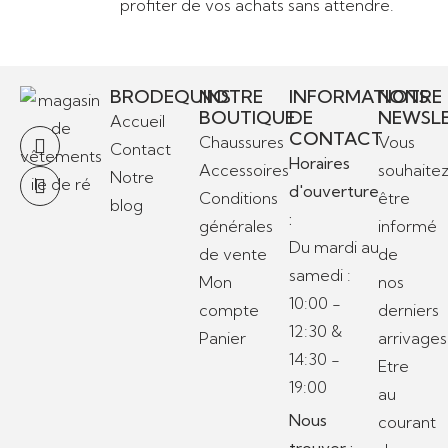
profiter de vos achats sans attendre.
BRODEQUINS
NOTRE
INFORMATIONS
NOTRE
BOUTIQUE
DE
NEWSL
Accueil
CONTACT
Chaussures
Vous
Contact
Horaires
Accessoires
souhaite
Notre
d'ouverture
Conditions
être
blog
:
générales
informé
Du mardi au
de vente
de
samedi :
Mon
nos
10:00 -
compte
derniers
12:30 &
Panier
arrivages
14:30 -
Etre
19:00
au
Nous
courant
trouver :