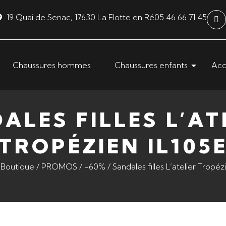
19 Quai de Senac, 17630 La Flotte en Ré
05 46 66 71 45
Chaussures hommes
Chaussures enfants
Acc
ALES FILLES L’AT
TROPÉZIEN IL105
/
Boutique
/
PROMOS
/
-60%
/ Sandales filles L’atelier Tropéz