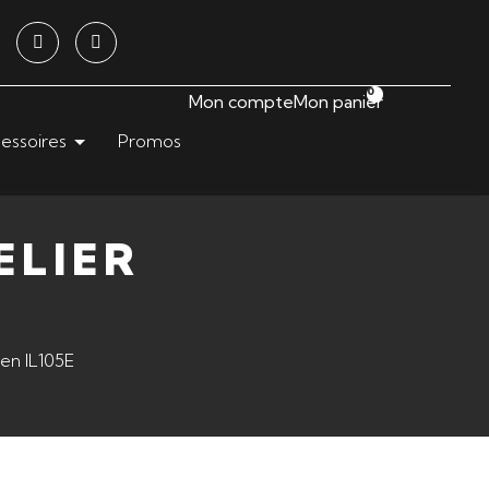
0
Mon compte
Mon panier
essoires
Promos
ELIER
E
ien IL105E