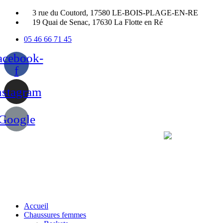
Panneau de gestion des cookies
3 rue du Coutord, 17580 LE-BOIS-PLAGE-EN-RE
19 Quai de Senac, 17630 La Flotte en Ré
05 46 66 71 45
acebook-
f
nstagram
Google
Accueil
Chaussures femmes