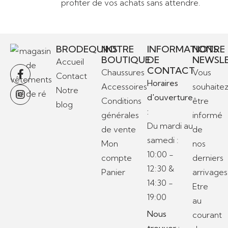
profiter de vos achats sans attendre.
BRODEQUINS
NOTRE
INFORMATIONS
NOTRE
BOUTIQUE
DE
NEWSL
Accueil
CONTACT
Chaussures
Vous
Contact
Horaires
Accessoires
souhaite
Notre
d'ouverture
Conditions
être
blog
:
générales
informé
Du mardi au
de vente
de
samedi :
Mon
nos
10:00 -
compte
derniers
12:30 &
Panier
arrivages
14:30 -
Etre
19:00
au
Nous
courant
trouver :