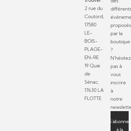
des
2 rue du
différent
Coutord,
évèneme
17580
proposé
LE-
par la
BOIS-
boutique
PLAGE-
?
EN-RE
N’hésitez
19 Quai
pas à
de
vous
Sénac,
inscrire
17630 LA
à
FLOTTE
notre
newslette
S’abonner
à la