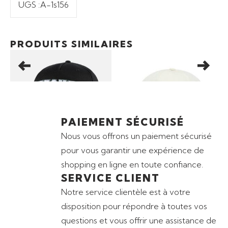
UGS :
A-1s156
Ajouter au panier
Ajouter au panier
20,00
€
25,00
€
PRODUITS SIMILAIRES
CASQUETTE SKECHERS
CASQUETTE SKECHERS
BAL
UNIVERSITY BASEBALL
SCRIPT GRADIENT HAT
SW
HAT
BAL
PAIEMENT SÉCURISÉ
Nous vous offrons un paiement sécurisé
pour vous garantir une expérience de
shopping en ligne en toute confiance.
SERVICE CLIENT
Notre service clientèle est à votre
disposition pour répondre à toutes vos
questions et vous offrir une assistance de