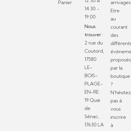
12:30 &
Panier
arrivages
14:30 -
Etre
19:00
au
Nous
courant
trouver :
des
2 rue du
différent
Coutord,
évèneme
17580
proposé
LE-
par la
BOIS-
boutique
PLAGE-
?
EN-RE
N’hésitez
19 Quai
pas à
de
vous
Sénac,
inscrire
17630 LA
à