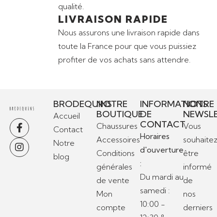
qualité.
LIVRAISON RAPIDE
Nous assurons une livraison rapide dans
toute la France pour que vous puissiez
profiter de vos achats sans attendre.
BRODEQUINS
NOTRE
INFORMATIONS
NOTRE
BOUTIQUE
DE
NEWSL
Accueil
CONTACT
Chaussures
Vous
Contact
Horaires
Accessoires
souhaite
Notre
d'ouverture
Conditions
être
blog
:
générales
informé
Du mardi au
de vente
de
samedi :
Mon
nos
10:00 -
compte
derniers