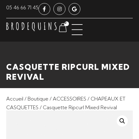
Panneau de gestion des cookies
05 46 66 71 45
0
CASQUETTE RIPCURL MIXED
REVIVAL
Accueil
/
Boutique
/
ACCESSOIRES
/
CHAPEAUX ET
CASQUETTES
/ Casquette Ripcurl Mixed Revival