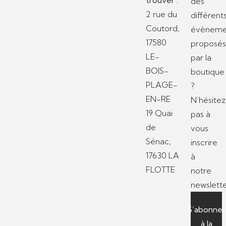
des
2 rue du
différent
Coutord,
évèneme
17580
proposé
LE-
par la
BOIS-
boutique
PLAGE-
?
EN-RE
N’hésitez
19 Quai
pas à
de
vous
Sénac,
inscrire
17630 LA
à
FLOTTE
notre
newslette
S’abonner
à la