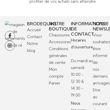
profiter de vos achats sans attendre.
BRODEQUINS
NOTRE
INFORMATIONS
NOTRE
BOUTIQUE
DE
NEWSL
Accueil
CONTACT
Chaussures
Vous
Contact
Horaires
Accessoires
souhaite
Notre
d'ouverture
Conditions
être
blog
:
générales
informé
Du mardi au
de vente
de
samedi :
Mon
nos
10:00 -
compte
derniers
12:30 &
Panier
arrivages
14:30 -
Etre
19:00
au
Nous
courant
trouver :