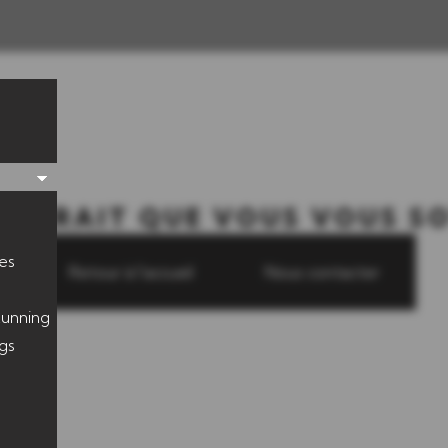
MBLERAIT QUE VOUS VOUS SO
es
Retour à l'accueil
Nous contacter
unning
gs
s