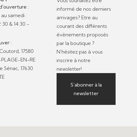
Vous souhaitez être
d'ouverture :
informé de nos derniers
 au samedi :
arrivages? Etre au
2:30 & 14:30 -
courant des différents
évènements proposés
uver :
par la boutique ?
 Coutord, 17580
N’hésitez pas à vous
S-PLAGE-EN-RE
inscrire à notre
de Sénac, 17630
newsletter!
TE
S’abonner à la
newsletter