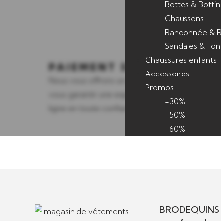
Bottes & Bottin
Chaussons
Randonnée & R
Sandales & Ton
Chaussures enfants
PAIEMENT SÉCURISÉ
Accessoires
Nous vous offrons un paiement sécurisé pour
Promos
vous garantir une expérience de shopping en
-30%
ligne en toute confiance.
-50%
-60%
BRODEQUINS