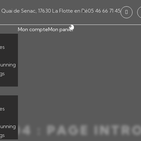
9 Quai de Senac, 17630 La Flotte en Ré
05 46 66 71 45
0
Mon compte
Mon panier
es
unning
gs
s
es
 404 : PAGE INTR
unning
gs