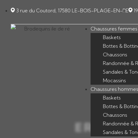
Panneau de gestion des cookies
3 rue du Coutord, 17580 LE-BOIS-PLAGE-EN-RE
1
Chaussures femmes
Baskets
Bottes & Bottin
Chaussons
Randonnée & R
Sandales & Ton
Mocassins
Chaussures homme
Baskets
Bottes & Bottin
Chaussons
ERREUR
Randonnée & R
Sandales & Ton