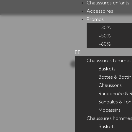
Chaussures enfants
Accessoires
Promos
-30%
-50%
-60%
Chaussures femmes
OUPS, IL SE
Baskets
Bottes & Bottin
Chaussons
Randonnée & R
Sandales & Ton
Mocassins
Chaussures homme
Baskets