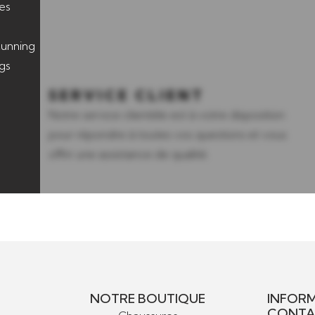
es
unning
gs
SERVICE CLIENT
Notre service clientèle est à votre disposition
pour répondre à toutes vos questions et vous
offrir une assistance de qualité.
NOTRE BOUTIQUE
INFORM
CONTA